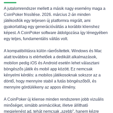
A jutalomrendszer mellett a másik nagy esemény maga a
CoinPoker frissítése. 2026. március 2-án minden
játékosfiók egy teljesen új platformra migrált, ami
gyakorlatilag egy generációváltás a korábbi klienshez
képest. A CoinPoker software átdolgozása így lénegyében
egy teljes, fundamentális váltás volt.
A kompatibilitásra külön ráerősítettek. Windows és Mac
alatt továbbra is elérhetőek a dedikált alkalmazások,
mobilon pedig iOS és Android esetén lehet választani
böngészős játék és mobil app között. Ez nemcsak
kényelmi kérdés: a mobilos játékosoknak sokszor az a
döntő, hogy mennyire stabil a futás böngészőből, és
mennyire gördülékeny az appos élmény.
A CoinPoker új kliense minden rendszeren jobb vizuális
minőséget, simább animációkat, illetve állítható
megjelenést ad, tehát nemcsak „szebb”, hanem kézre