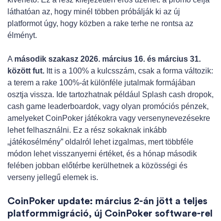
láthatóan az, hogy minél többen próbálják ki az új
platformot úgy, hogy közben a rake terhe ne rontsa az
élményt.
A
második szakasz 2026. március 16. és március 31.
között fut.
Itt is a 100% a kulcsszám, csak a forma változik:
a terem a rake 100%-át különféle jutalmak formájában
osztja vissza. Ide tartozhatnak például Splash cash dropok,
cash game leaderboardok, vagy olyan promóciós pénzek,
amelyeket CoinPoker játékokra vagy versenynevezésekre
lehet felhasználni. Ez a rész sokaknak inkább
„játékosélmény” oldalról lehet izgalmas, mert többféle
módon lehet visszanyerni értéket, és a hónap második
felében jobban előtérbe kerülhetnek a közösségi és
verseny jellegű elemek is.
CoinPoker update: március 2-án jött a teljes
platformmigráció, új CoinPoker software-rel