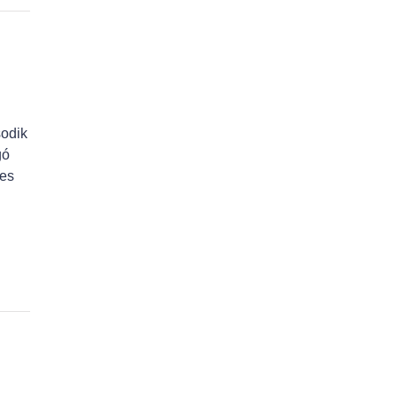
sodik
gó
-es