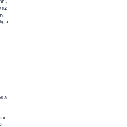
nni,
s az
y,
dig a
és a
ban,
z