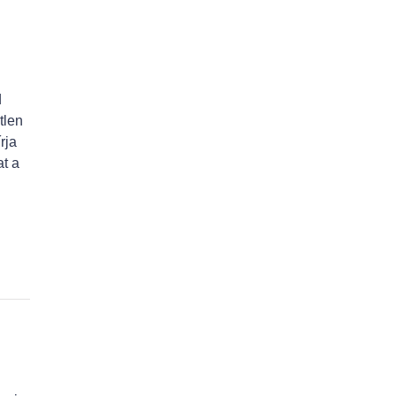
d
tlen
rja
at a