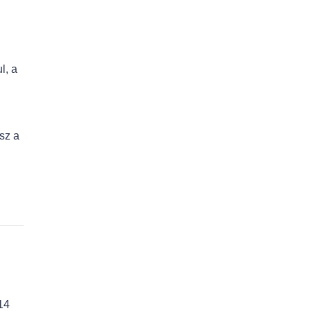
l, a
sz a
14