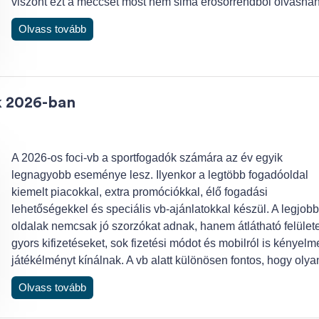
viszont ezt a meccset most nem sima erősorrendből olvasná
Olvass tovább
k 2026-ban
A 2026-os foci-vb a sportfogadók számára az év egyik
legnagyobb eseménye lesz. Ilyenkor a legtöbb fogadóoldal
kiemelt piacokkal, extra promóciókkal, élő fogadási
lehetőségekkel és speciális vb-ajánlatokkal készül. A legjobb
oldalak nemcsak jó szorzókat adnak, hanem átlátható felülete
gyors kifizetéseket, sok fizetési módot és mobilról is kényelm
játékélményt kínálnak. A vb alatt különösen fontos, hogy oly
Olvass tovább