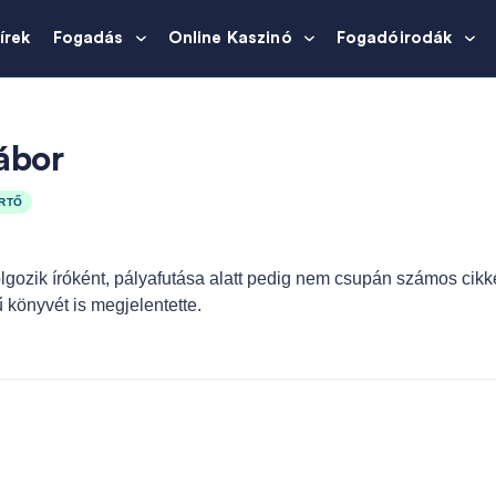
írek
Fogadás
Online Kaszinó
Fogadóirodák
ábor
RTŐ
lgozik íróként, pályafutása alatt pedig nem csupán számos cik
ű könyvét is megjelentette.