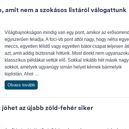
 amit nem a szokásos listáról válogattunk
Világbajnokságon mindig van egy pont, amikor az erősorren
egyszerűen feladja. A foci-vb pont attól nagy, hogy néha egye
meccs, egyetlen félidő vagy egyetlen bátor csapat teljesen átí
azt, amit addig biztosnak hittünk. Most direkt nem ugyanazok
klasszikus példákat vettük elő. Sokkal inkább hét másik nagy
sokkot, amelyek ugyanúgy simán helyet kérnek bármelyik
toplistán. Ahol …
Olvass tovább
jöhet az újabb zöld-fehér siker