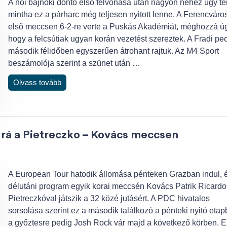
A női bajnoki döntő első felvonása után nagyon nehéz úgy te
mintha ez a párharc még teljesen nyitott lenne. A Ferencváro
első meccsen 6-2-re verte a Puskás Akadémiát, méghozzá úg
hogy a felcsútiak ugyan korán vezetést szereztek. A Fradi pe
második félidőben egyszerűen átrohant rajtuk. Az M4 Sport
beszámolója szerint a szünet után …
Olvass tovább
k rá a Pietreczko – Kovács meccsen
A European Tour hatodik állomása pénteken Grazban indul, 
délutáni program egyik korai meccsén Kovács Patrik Ricardo
Pietreczkóval játszik a 32 közé jutásért. A PDC hivatalos
sorsolása szerint ez a második találkozó a pénteki nyitó etap
a győztesre pedig Josh Rock vár majd a következő körben. E