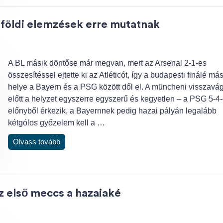
ülföldi elemzések erre mutatnak
A BL másik döntőse már megvan, mert az Arsenal 2-1-es
összesítéssel ejtette ki az Atléticót, így a budapesti finálé má
helye a Bayern és a PSG között dől el. A müncheni visszavá
előtt a helyzet egyszerre egyszerű és kegyetlen – a PSG 5-4
előnyből érkezik, a Bayernnek pedig hazai pályán legalább
kétgólos győzelem kell a …
Olvass tovább
az első meccs a hazaiaké