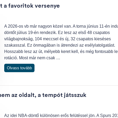
st a favoritok versenye
A 2026-os vb már nagyon közel van. A torna június 11-én indu
döntőt július 19-én rendezik. Ez lesz az első 48 csapatos
világbajnokság, 104 meccsel és új, 32 csapatos kieséses
szakasszal. Ez önmagában is átrendezi az esélylatolgatást.
Hosszabb lesz az út, mélyebb keret kell, és még fontosabb le
rotáció. Most már nem csak …
Olvass tovább
em az oldalt, a tempót játsszuk
Az idei NBA-döntő különösen erős felütéssel jön. A Spurs 20