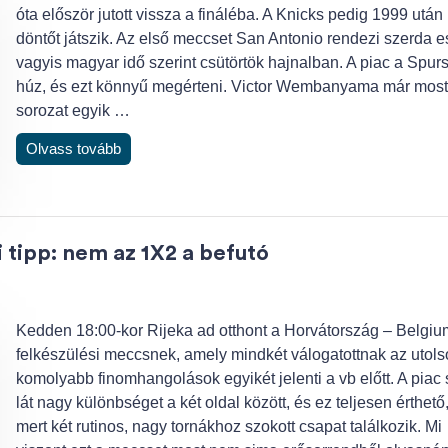
óta először jutott vissza a fináléba. A Knicks pedig 1999 után 
döntőt játszik. Az első meccset San Antonio rendezi szerda e
vagyis magyar idő szerint csütörtök hajnalban. A piac a Spurs
húz, és ezt könnyű megérteni. Victor Wembanyama már most
sorozat egyik …
Olvass tovább
 tipp: nem az 1X2 a befutó
Kedden 18:00-kor Rijeka ad otthont a Horvátország – Belgiu
felkészülési meccsnek, amely mindkét válogatottnak az utols
komolyabb finomhangolások egyikét jelenti a vb előtt. A piac
lát nagy különbséget a két oldal között, és ez teljesen érthető
mert két rutinos, nagy tornákhoz szokott csapat találkozik. Mi