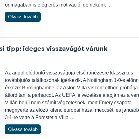
önmagában is elég erős motiváció, de nekünk …
Olvass tovább
i tipp: ideges visszavágót várunk
Az angol elődöntő visszavágója első ránézésre klasszikus
továbbjutós találkozónak ígérkezik. A Nottingham 1-0-s előnn
érkezik Birminghambe, az Aston Villa viszont otthon próbálja
átfordítani a párharcot. Az UEFA felvezetése alapján ez a ve
Villán belül nem számít végzetesnek, mert Emery csapata
megnyerte az előző kilenc európai hazai meccsét, és január
3-1-re verte a Forestet a Villa …
Olvass tovább