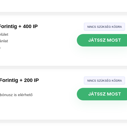
orintig + 400 IP
NINCS SZÜKSÉG KÓDRA
lület
JÁTSSZ MOST
ánlat
m
orintig + 200 IP
NINCS SZÜKSÉG KÓDRA
JÁTSSZ MOST
bónusz is elérhető