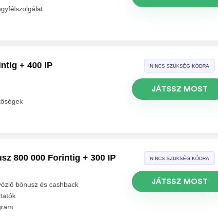
gyfélszolgálat
ntig + 400 IP
NINCS SZÜKSÉG KÓDRA
JÁTSSZ MOST
tőségek
z 800 000 Forintig + 300 IP
NINCS SZÜKSÉG KÓDRA
JÁTSSZ MOST
vözlő bónusz és cashback
tatók
gram