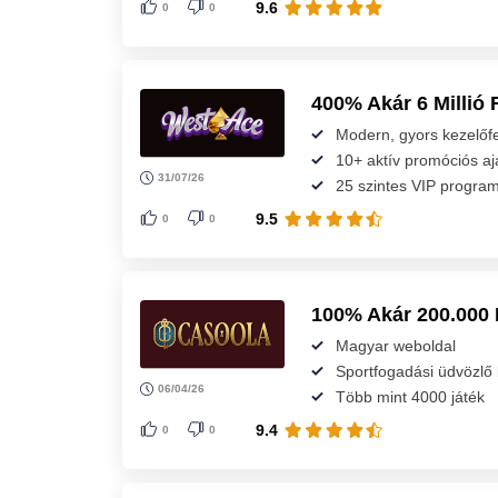
9.6
0
0
400% Akár 6 Millió F
Modern, gyors kezelőfe
10+ aktív promóciós aj
31/07/26
25 szintes VIP progra
9.5
0
0
100% Akár 200.000 F
Magyar weboldal
Sportfogadási üdvözlő 
06/04/26
Több mint 4000 játék
9.4
0
0