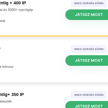
ntig + 400 IP
NINCS SZÜKSÉG KÓDRA
tal és 5000+ nyerőgép
JÁTSSZ MOST
otok
P
NINCS SZÜKSÉG KÓDRA
JÁTSSZ MOST
ás bónusz
ntig+ 350 IP
NINCS SZÜKSÉG KÓDRA
álaszték
JÁTSSZ MOST