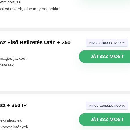
özlő bónusz
si választék, alacsony oddsokkal
 Az Első Befizetés Után + 350
NINCS SZÜKSÉG KÓDRA
JÁTSSZ MOST
 magas jackpot
detések
sz + 350 IP
NINCS SZÜKSÉG KÓDRA
JÁTSSZ MOST
tékválaszték
 követelmények