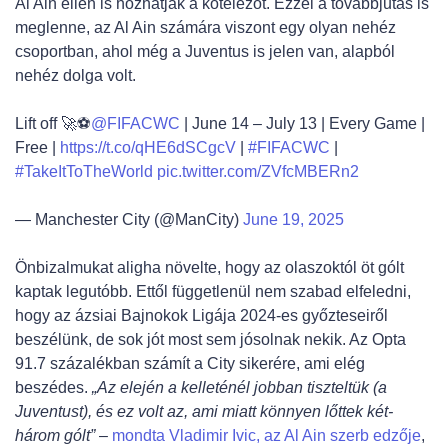
Al Ain ellen is hozhatják a kötelezőt. Ezzel a továbbjutás is
meglenne, az Al Ain számára viszont egy olyan nehéz
csoportban, ahol még a Juventus is jelen van, alapból
nehéz dolga volt.
Lift off 🚀⚽️
@FIFACWC
| June 14 – July 13 | Every Game |
Free |
https://t.co/qHE6dSCgcV
|
#FIFACWC
|
#TakeItToTheWorld
pic.twitter.com/ZVfcMBERn2
— Manchester City (@ManCity)
June 19, 2025
Önbizalmukat aligha növelte, hogy az olaszoktól öt gólt
kaptak legutóbb. Ettől függetlenül nem szabad elfeledni,
hogy az ázsiai Bajnokok Ligája 2024-es győzteseiről
beszélünk, de sok jót most sem jósolnak nekik. Az Opta
91.7 százalékban számít a City sikerére, ami elég
beszédes.
„Az elején a kelleténél jobban tiszteltük (a
Juventust), és ez volt az, ami miatt könnyen lőttek két-
három gólt”
–
mondta Vladimir Ivic, az Al Ain szerb edzője
,