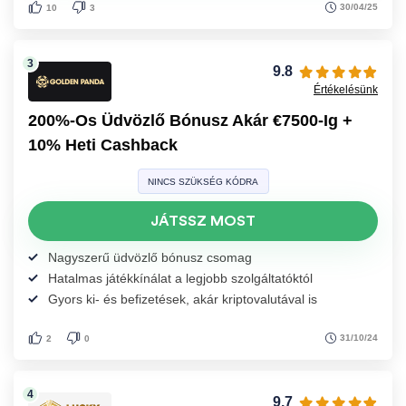
30/04/25
10
3
9.8
Értékelésünk
200%-Os Üdvözlő Bónusz Akár €7500-Ig +
10% Heti Cashback
NINCS SZÜKSÉG KÓDRA
JÁTSSZ MOST
Nagyszerű üdvözlő bónusz csomag
Hatalmas játékkínálat a legjobb szolgáltatóktól
Gyors ki- és befizetések, akár kriptovalutával is
31/10/24
2
0
9.7