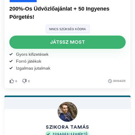
200%-Os Üdvözlőajánlat + 50 Ingyenes
Pörgetés!
NINCS SZÜKSÉG KÓDRA
JÁTSSZ MOST
Gyors kifizetések
Forró játékok
Izgalmas jutalmak
30/04/25
0
0
SZIKORA TAMÁS
FOGADÁSI SZAKÉRTŐ