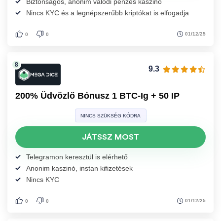
Biztonságos, anonim valódi pénzes kaszinó
Nincs KYC és a legnépszerűbb kriptókat is elfogadja
01/12/25
0
0
9.3
200% Üdvözlő Bónusz 1 BTC-Ig + 50 IP
NINCS SZÜKSÉG KÓDRA
JÁTSSZ MOST
Telegramon keresztül is elérhető
Anonim kaszinó, instan kifizetések
Nincs KYC
01/12/25
0
0