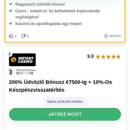
Nagyszerű üdvözlő bónusz
Gyors - instant ki- és befizetések kriptovaluták
segítségével
Kaszinó és sportfogadás egy helyen
30/04/25
2
0
9.9
Official Partner
JUVENTUS
200% Üdvözlő Bónusz €7500-Ig + 10%-Os
Készpénzvisszatérítés
NINCS SZÜKSÉG KÓDRA
JÁTSSZ MOST