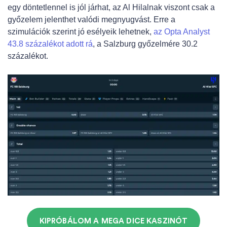
egy döntetlennel is jól járhat, az Al Hilalnak viszont csak a
győzelem jelenthet valódi megnyugvást. Erre a
szimulációk szerint jó esélyeik lehetnek,
az Opta Analyst
43.8 százalékot adott rá
, a Salzburg győzelmére 30.2
százalékot.
KIPRÓBÁLOM A MEGA DICE KASZINÓT