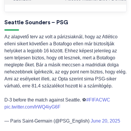
Seattle Sounders – PSG
Az alapvető terv az volt a párizsiaknál, hogy az Atlético
elleni sikert követően a Botafogo ellen már biztosítják
helyüket a legjobb 16 között. Ehhez képest jelenleg az
sem teljesen biztos, hogy ott lesznek, mert a Botafogo
meglepte őket. Bár a másik meccsen a madridiak dolga
nehezebbnek ígérkezik, az egy pont nem biztos, hogy elég.
Ami az esélyeket illeti, az Opta szerint sima PSG-siker
várható, erre 81.4 százalékot hozott ki a számítógép.
D-3 before the match against Seattle. ⚽️
#FIFACWC
pic.twitter.com/lrWQ4iyG6F
— Paris Saint-Germain (@PSG_English)
June 20, 2025