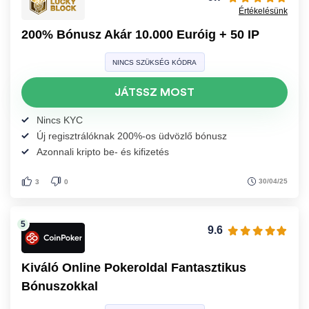
Értékelésünk
200% Bónusz Akár 10.000 Euróig + 50 IP
NINCS SZÜKSÉG KÓDRA
JÁTSSZ MOST
Nincs KYC
Új regisztrálóknak 200%-os üdvözlő bónusz
Azonnali kripto be- és kifizetés
30/04/25
3
0
9.6
Kiváló Online Pokeroldal Fantasztikus
Bónuszokkal