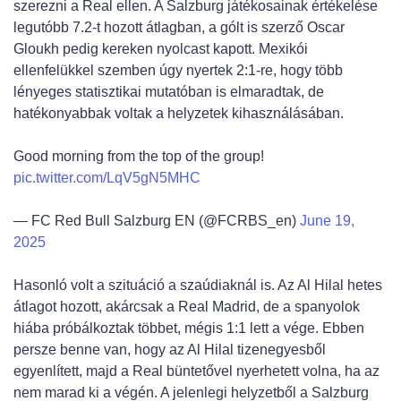
szerezni a Real ellen. A Salzburg játékosainak értékelése
legutóbb 7.2-t hozott átlagban, a gólt is szerző Oscar
Gloukh pedig kereken nyolcast kapott. Mexikói
ellenfelükkel szemben úgy nyertek 2:1-re, hogy több
lényeges statisztikai mutatóban is elmaradtak, de
hatékonyabbak voltak a helyzetek kihasználásában.
Good morning from the top of the group!
pic.twitter.com/LqV5gN5MHC
— FC Red Bull Salzburg EN (@FCRBS_en)
June 19,
2025
Hasonló volt a szituáció a szaúdiaknál is. Az Al Hilal hetes
átlagot hozott, akárcsak a Real Madrid, de a spanyolok
hiába próbálkoztak többet, mégis 1:1 lett a vége. Ebben
persze benne van, hogy az Al Hilal tizenegyesből
egyenlített, majd a Real büntetővel nyerhetett volna, ha az
nem marad ki a végén. A jelenlegi helyzetből a Salzburg