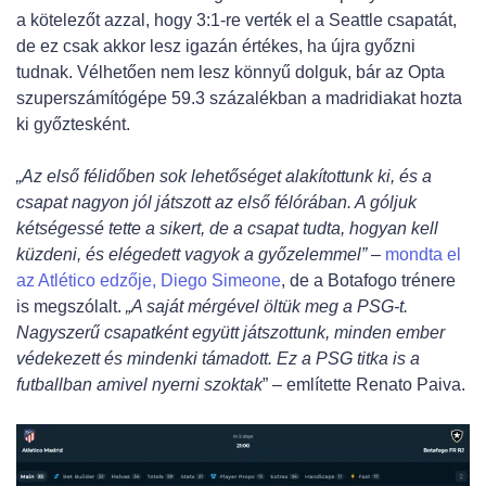
a kötelezőt azzal, hogy 3:1-re verték el a Seattle csapatát,
de ez csak akkor lesz igazán értékes, ha újra győzni
tudnak. Vélhetően nem lesz könnyű dolguk, bár az Opta
szuperszámítógépe 59.3 százalékban a madridiakat hozta
ki győztesként.
„Az első félidőben sok lehetőséget alakítottunk ki, és a
csapat nagyon jól játszott az első félórában. A góljuk
kétségessé tette a sikert, de a csapat tudta, hogyan kell
küzdeni, és elégedett vagyok a győzelemmel”
–
mondta el
az Atlético edzője, Diego Simeone
, de a Botafogo trénere
is megszólalt.
„A saját mérgével öltük meg a PSG-t.
Nagyszerű csapatként együtt játszottunk, minden ember
védekezett és mindenki támadott. Ez a PSG titka is a
futballban amivel nyerni szoktak
” – említette Renato Paiva.