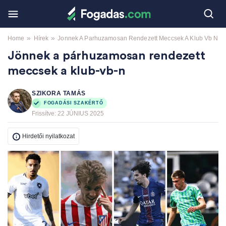
»
»
Home
Hírek
Jonnek A Parhuzamosan Rendezett Meccsek A Klub Vb N
Jönnek a párhuzamosan rendezett
meccsek a klub-vb-n
SZIKORA TAMÁS
FOGADÁSI SZAKÉRTŐ
Frissítve:
22 JÚNIUS 2025
Hirdetői nyilatkozat