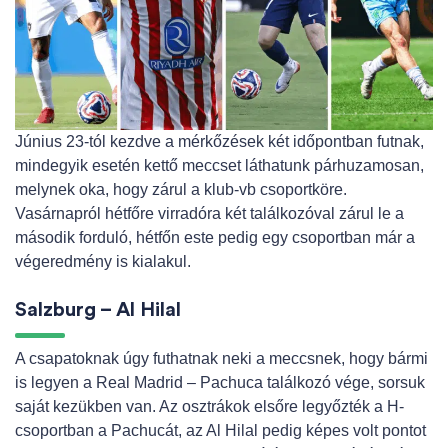
Június 23-tól kezdve a mérkőzések két időpontban futnak,
mindegyik esetén kettő meccset láthatunk párhuzamosan,
melynek oka, hogy zárul a klub-vb csoportköre.
Vasárnapról hétfőre virradóra két találkozóval zárul le a
második forduló, hétfőn este pedig egy csoportban már a
végeredmény is kialakul.
Salzburg – Al Hilal
A csapatoknak úgy futhatnak neki a meccsnek, hogy bármi
is legyen a Real Madrid – Pachuca találkozó vége, sorsuk
saját kezükben van. Az osztrákok elsőre legyőzték a H-
csoportban a Pachucát, az Al Hilal pedig képes volt pontot