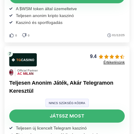
A $WSM token által üzemeltetve
Teljesen anonim kripto kaszinó
Kaszinó és sportfogadás
01/12/25
0
0
9.4
Értékelésünk
Official Partner
AC MILAN
Teljesen Anonim Játék, Akár Telegramon
Keresztül
NINCS SZÜKSÉG KÓDRA
JÁTSSZ MOST
Teljesen új licencelt Telegram kaszinó