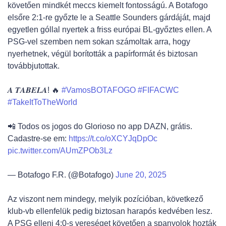
követően mindkét meccs kiemelt fontosságú. A Botafogo
elsőre 2:1-re győzte le a Seattle Sounders gárdáját, majd
egyetlen góllal nyertek a friss európai BL-győztes ellen. A
PSG-vel szemben nem sokan számoltak arra, hogy
nyerhetnek, végül borították a papírformát és biztosan
továbbjutottak.
𝑨 𝑻𝑨𝑩𝑬𝑳𝑨! 🔥
#VamosBOTAFOGO
#FIFACWC
#TakeItToTheWorld
📲 Todos os jogos do Glorioso no app DAZN, grátis.
Cadastre-se em:
https://t.co/oXCYJqDpOc
pic.twitter.com/AUmZPOb3Lz
— Botafogo F.R. (@Botafogo)
June 20, 2025
Az viszont nem mindegy, melyik pozícióban, következő
klub-vb ellenfelük pedig biztosan harapós kedvében lesz.
A PSG elleni 4:0-s vereséget követően a spanyolok hozták