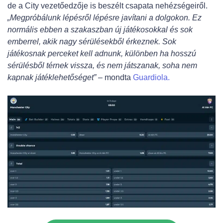
de a City vezetőedzője is beszélt csapata nehézségeiről.
„Megpróbálunk lépésről lépésre javítani a dolgokon. Ez
normális ebben a szakaszban új játékosokkal és sok
emberrel, akik nagy sérülésekből érkeznek. Sok
játékosnak perceket kell adnunk, különben ha hosszú
sérülésből térnek vissza, és nem játszanak, soha nem
kapnak játéklehetőséget”
– mondta
Guardiola.