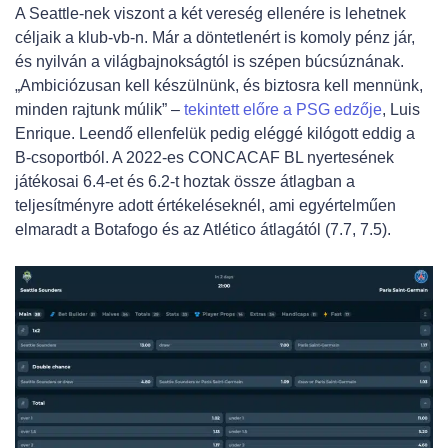
A Seattle-nek viszont a két vereség ellenére is lehetnek
céljaik a klub-vb-n. Már a döntetlenért is komoly pénz jár,
és nyilván a világbajnokságtól is szépen búcsúznának.
„Ambiciózusan kell készülnünk, és biztosra kell mennünk,
minden rajtunk múlik” –
tekintett előre a PSG edzője
, Luis
Enrique. Leendő ellenfelük pedig eléggé kilógott eddig a
B-csoportból. A 2022-es CONCACAF BL nyertesének
játékosai 6.4-et és 6.2-t hoztak össze átlagban a
teljesítményre adott értékeléseknél, ami egyértelműen
elmaradt a Botafogo és az Atlético átlagától (7.7, 7.5).