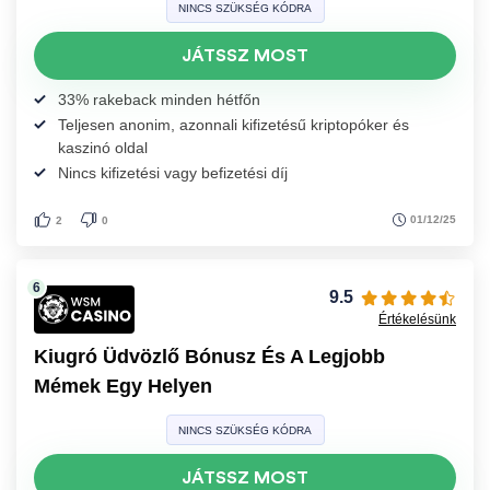
NINCS SZÜKSÉG KÓDRA
JÁTSSZ MOST
33% rakeback minden hétfőn
Teljesen anonim, azonnali kifizetésű kriptopóker és
kaszinó oldal
Nincs kifizetési vagy befizetési díj
01/12/25
2
0
9.5
Értékelésünk
Kiugró Üdvözlő Bónusz És A Legjobb
Mémek Egy Helyen
NINCS SZÜKSÉG KÓDRA
JÁTSSZ MOST