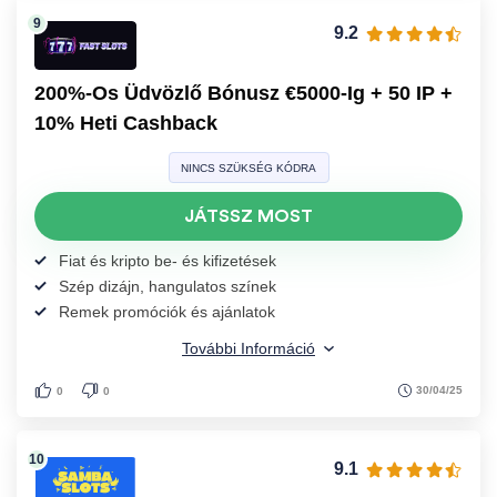
9.2
200%-Os Üdvözlő Bónusz €5000-Ig + 50 IP +
10% Heti Cashback
NINCS SZÜKSÉG KÓDRA
JÁTSSZ MOST
Fiat és kripto be- és kifizetések
Szép dizájn, hangulatos színek
Remek promóciók és ajánlatok
További Információ
30/04/25
0
0
9.1