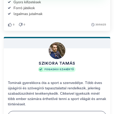
Gyors kifizetések
Forró játékok
Izgalmas jutalmak
30/04/25
0
0
SZIKORA TAMÁS
FOGADÁSI SZAKÉRTŐ
Tominak gyerekkora óta a sport a szenvedélye. Több éves
újságírói és szövegírói tapasztalattal rendelkezik, jelenleg
szabadúszóként tevékenykedik. Cikkeivel igyekszik minél
több ember számára érthetővé tenni a sport világát és annak
történéseit.