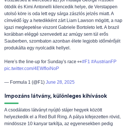
ötödik és Kimi Antonelli kilencedik helye, de Verstappen
utolsó köre is oda lett egy sárga zászlós jelzés miatt. A
címvédő így a hetedikként zárt Liam Lawson mögött, a nap
igazi meglepetése viszont Gabriele Bortoleto lett. A brazil
korábban eléggé szenvedett az amúgy sem túl erős
Sauberben, szombaton azonban élete legjobb időmérőjét
produkálta egy nyolcadik hellyel.
Here's the line-up for Sunday's race 👀
#F1
#AustrianFP
pic.twitter.com/4EWfloiNoP
— Formula 1 (@F1)
June 28, 2025
Impozáns látvány, különleges kihívások
A csodálatos látványt nyújtó stájer hegyek között
helyezkedik el a Red Bull Ring. A pálya kifejezetten rövid,
mindössze 10 kanyar tarkítja, az egyenesekben pedig