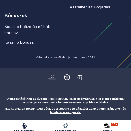
Asztalitenisz Fogadás
Bónuszok
Kaszinó befizetés nélküli
bónusz
Kaszinó bónusz
© fogadas.com Minden jog fenntartva 2023
A felhasználóknak 18 évesnek kell lenniük. Ha problémád van a szerencsejátékkal,
segítséget és tanácsot a begambleaware.org oldalon találsz.
Ezt az oldalt a reCAPTCHA védi, és a Google szolgáltatási
adatvédelmi irányelvei
és
feltételei érvényesek.
20+
EPL Ajánlatok
Szorzónövelők
Forma 1