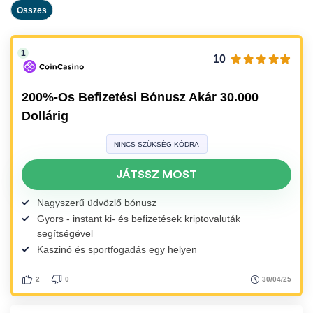
Összes
10
200%-Os Befizetési Bónusz Akár 30.000
Dollárig
NINCS SZÜKSÉG KÓDRA
JÁTSSZ MOST
Nagyszerű üdvözlő bónusz
Gyors - instant ki- és befizetések kriptovaluták
segítségével
Kaszinó és sportfogadás egy helyen
30/04/25
2
0