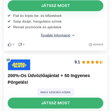
JÁTSSZ MOST
Fiat és kripto be- és kifizetések
Szép dizájn, hangulatos színek
Remek promóciók és ajánlatok
További Információ
30/04/25
0
0
9.1
200%-Os Üdvözlőajánlat + 50 Ingyenes
Pörgetés!
NINCS SZÜKSÉG KÓDRA
JÁTSSZ MOST