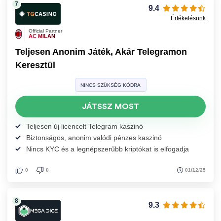
9.4
Értékelésünk
Official Partner
AC MILAN
Teljesen Anonim Játék, Akár Telegramon
Keresztül
NINCS SZÜKSÉG KÓDRA
JÁTSSZ MOST
Teljesen új licencelt Telegram kaszinó
Biztonságos, anonim valódi pénzes kaszinó
Nincs KYC és a legnépszerűbb kriptókat is elfogadja
01/12/25
0
0
9.3