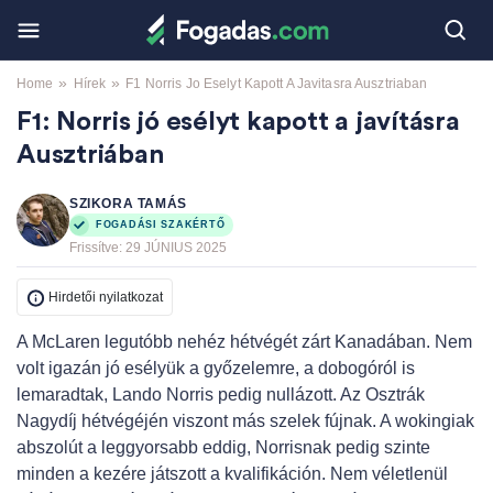
»
»
Home
Hírek
F1 Norris Jo Eselyt Kapott A Javitasra Ausztriaban
F1: Norris jó esélyt kapott a javításra
Ausztriában
SZIKORA TAMÁS
FOGADÁSI SZAKÉRTŐ
Frissítve:
29 JÚNIUS 2025
Hirdetői nyilatkozat
A McLaren legutóbb nehéz hétvégét zárt Kanadában. Nem
volt igazán jó esélyük a győzelemre, a dobogóról is
lemaradtak, Lando Norris pedig nullázott. Az Osztrák
Nagydíj hétvégéjén viszont más szelek fújnak. A wokingiak
abszolút a leggyorsabb eddig, Norrisnak pedig szinte
minden a kezére játszott a kvalifikáción. Nem véletlenül