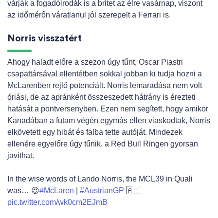
várják a fogadóirodák is a britet az élre vasárnap, viszont
az időmérőn váratlanul jól szerepelt a Ferrari is.
Norris visszatért
Ahogy haladt előre a szezon úgy tűnt, Oscar Piastri
csapattársával ellentétben sokkal jobban ki tudja hozni a
McLarenben rejlő potenciált. Norris lemaradása nem volt
óriási, de az apránként összeszedett hátrány is érezteti
hatását a pontversenyben. Ezen nem segített, hogy amikor
Kanadában a futam végén egymás ellen viaskodtak, Norris
elkövetett egy hibát és falba tette autóját. Mindezek
ellenére egyelőre úgy tűnik, a Red Bull Ringen gyorsan
javíthat.
In the wise words of Lando Norris, the MCL39 in Quali
was… 😍
#McLaren
|
#AustrianGP
🇦🇹
pic.twitter.com/wk0cm2EJmB