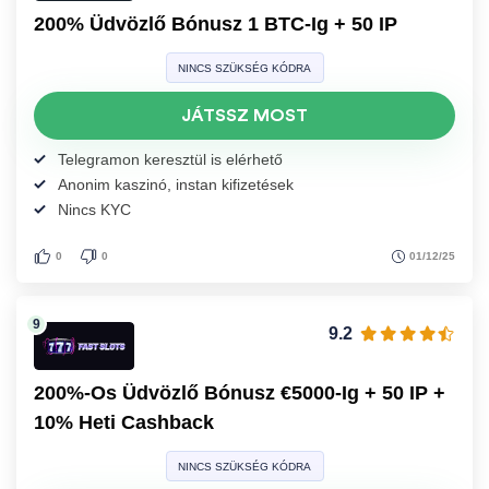
200% Üdvözlő Bónusz 1 BTC-Ig + 50 IP
NINCS SZÜKSÉG KÓDRA
JÁTSSZ MOST
Telegramon keresztül is elérhető
Anonim kaszinó, instan kifizetések
Nincs KYC
01/12/25
0
0
9.2
200%-Os Üdvözlő Bónusz €5000-Ig + 50 IP +
10% Heti Cashback
NINCS SZÜKSÉG KÓDRA