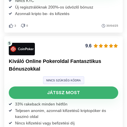
Nincs KYC
Új regisztrálóknak 200%-os üdvözlő bónusz
Azonnali kripto be- és kifizetés
30/04/25
3
0
9.6
Kiváló Online Pokeroldal Fantasztikus
Bónuszokkal
NINCS SZÜKSÉG KÓDRA
JÁTSSZ MOST
33% rakeback minden hétfőn
Teljesen anonim, azonnali kifizetésű kriptopóker és
kaszinó oldal
Nincs kifizetési vagy befizetési díj