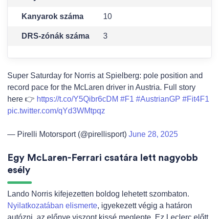
Kanyarok száma
10
DRS-zónák száma
3
Super Saturday for Norris at Spielberg: pole position and
record pace for the McLaren driver in Austria. Full story
here 👉
https://t.co/Y5Qibr6cDM
#F1
#AustrianGP
#Fit4F1
pic.twitter.com/qYd3WMtpqz
— Pirelli Motorsport (@pirellisport)
June 28, 2025
Egy McLaren-Ferrari csatára lett nagyobb
esély
Lando Norris kifejezetten boldog lehetett szombaton.
Nyilatkozatában elismerte
, igyekezett végig a határon
autózni, az előnye viszont kissé meglepte. Ez Leclerc előtt