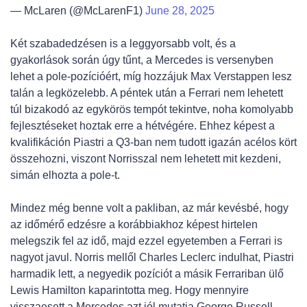
— McLaren (@McLarenF1)
June 28, 2025
Két szabadedzésen is a leggyorsabb volt, és a
gyakorlások során úgy tűnt, a Mercedes is versenyben
lehet a pole-pozícióért, míg hozzájuk Max Verstappen lesz
talán a legközelebb. A péntek után a Ferrari nem lehetett
túl bizakodó az egykörös tempót tekintve, noha komolyabb
fejlesztéseket hoztak erre a hétvégére. Ehhez képest a
kvalifikáción Piastri a Q3-ban nem tudott igazán acélos kört
összehozni, viszont Norrisszal nem lehetett mit kezdeni,
simán elhozta a pole-t.
Mindez még benne volt a pakliban, az már kevésbé, hogy
az időmérő edzésre a korábbiakhoz képest hirtelen
melegszik fel az idő, majd ezzel egyetemben a Ferrari is
nagyot javul. Norris mellől Charles Leclerc indulhat, Piastri
harmadik lett, a negyedik pozíciót a másik Ferrariban ülő
Lewis Hamilton kaparintotta meg. Hogy mennyire
visszaesett a Mercedes azt jól mutatja George Russell