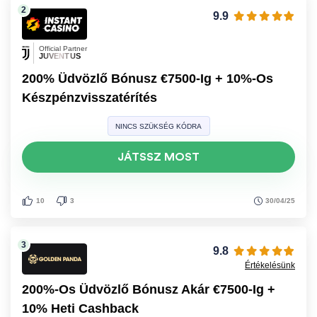
9.9
Official Partner
JUVENTUS
200% Üdvözlő Bónusz €7500-Ig + 10%-Os
Készpénzvisszatérítés
NINCS SZÜKSÉG KÓDRA
JÁTSSZ MOST
30/04/25
10
3
9.8
Értékelésünk
200%-Os Üdvözlő Bónusz Akár €7500-Ig +
10% Heti Cashback