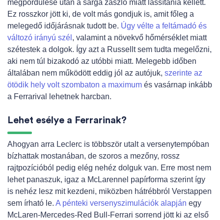
megpördülése után a sárga zászló miatt lassítania kellett.
Ez rosszkor jött ki, de volt más gondjuk is, amit főleg a
melegedő időjárásnak tudott be.
Úgy vélte a feltámadó és
változó irányú szél
, valamint a növekvő hőmérséklet miatt
szétestek a dolgok. Így azt a Russellt sem tudta megelőzni,
aki nem túl bizakodó az utóbbi miatt. Melegebb időben
általában nem működött eddig jól az autójuk,
szerinte az
ötödik hely volt szombaton a maximum
és vasárnap inkább
a Ferrarival lehetnek harcban.
Lehet esélye a Ferrarinak?
Ahogyan arra Leclerc is többször utalt a versenytempóban
bízhattak mostanában, de szoros a mezőny, rossz
rajtpozícióból pedig elég nehéz dolguk van. Erre most nem
lehet panaszuk, igaz a McLarennel papírforma szerint így
is nehéz lesz mit kezdeni, miközben hátrébbról Verstappen
sem írható le.
A pénteki versenyszimulációk alapján
egy
McLaren-Mercedes-Red Bull-Ferrari sorrend jött ki az első