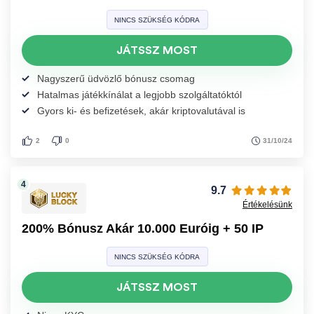
NINCS SZÜKSÉG KÓDRA
JÁTSSZ MOST
Nagyszerű üdvözlő bónusz csomag
Hatalmas játékkínálat a legjobb szolgáltatóktól
Gyors ki- és befizetések, akár kriptovalutával is
31/10/24
2
0
9.7
Értékelésünk
200% Bónusz Akár 10.000 Euróig + 50 IP
NINCS SZÜKSÉG KÓDRA
JÁTSSZ MOST