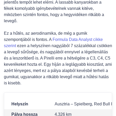
jelentős tempót lehet elérni. A lassabb kanyarokban a
fékek komolyabb igénybevételnek vannak kitéve,
miközben szintén fontos, hogy a hegyvidéken ritkább a
levegő.
Ez a hűtés, az aerodinamika, de még a gumik
szempontjából is fontos. A
Formula Data Analyst cikke
szerint
ezen a helyszínen nagyjából 7 százalékkal csökken
a levegő sűrűsége, és nagyjából ennyivel a légellenállás
és a leszorítóerő is. A Pirelli erre a hétvégére a C3, C4, C5
keverékeket hozta el. Egy híján a leglágyabb kiosztást, ami
azért lényeges, mert ez a pálya alapból kevésbé terheli a
gumikat, ugyanakkor a ritkább levegő miatt a hűtési hatás
is kisebb.
Helyszín
Ausztria – Spielberg, Red Bull R
Pálya hossza
4.326 km