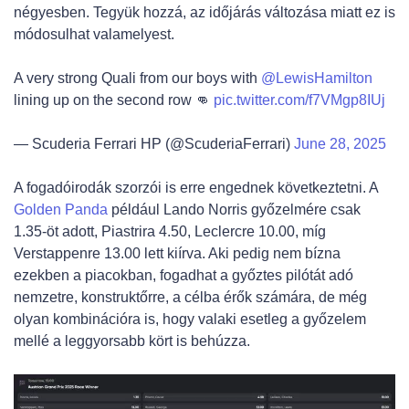
négyesben. Tegyük hozzá, az időjárás változása miatt ez is
módosulhat valamelyest.
A very strong Quali from our boys with
@LewisHamilton
lining up on the second row 👊
pic.twitter.com/f7VMgp8IUj
— Scuderia Ferrari HP (@ScuderiaFerrari)
June 28, 2025
A fogadóirodák szorzói is erre engednek következtetni. A
Golden Panda
például Lando Norris győzelmére csak
1.35-öt adott, Piastrira 4.50, Leclercre 10.00, míg
Verstappenre 13.00 lett kiírva. Aki pedig nem bízna
ezekben a piacokban, fogadhat a győztes pilótát adó
nemzetre, konstruktőrre, a célba érők számára, de még
olyan kombinációra is, hogy valaki esetleg a győzelem
mellé a leggyorsabb kört is behúzza.