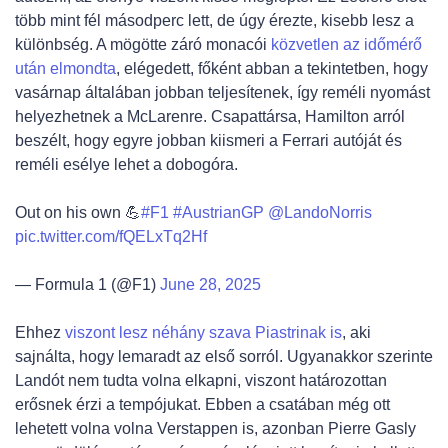
több mint fél másodperc lett, de úgy érezte, kisebb lesz a
különbség. A mögötte záró monacói
közvetlen az időmérő
után elmondta
, elégedett, főként abban a tekintetben, hogy
vasárnap általában jobban teljesítenek, így reméli nyomást
helyezhetnek a McLarenre. Csapattársa, Hamilton arról
beszélt, hogy egyre jobban kiismeri a Ferrari autóját és
reméli esélye lehet a dobogóra.
Out on his own 💪
#F1
#AustrianGP
@LandoNorris
pic.twitter.com/fQELxTq2Hf
— Formula 1 (@F1)
June 28, 2025
Ehhez
viszont lesz néhány szava Piastrinak is
, aki
sajnálta, hogy lemaradt az első sorról. Ugyanakkor szerinte
Landót nem tudta volna elkapni, viszont határozottan
erősnek érzi a tempójukat. Ebben a csatában még ott
lehetett volna volna Verstappen is, azonban Pierre Gasly