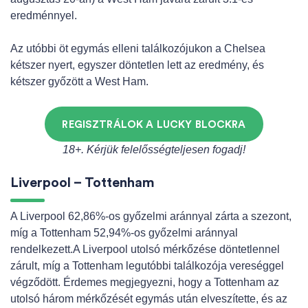
eredménnyel.
Az utóbbi öt egymás elleni találkozójukon a Chelsea
kétszer nyert, egyszer döntetlen lett az eredmény, és
kétszer győzött a West Ham.
REGISZTRÁLOK A LUCKY BLOCKRA
18+. Kérjük felelősségteljesen fogadj!
Liverpool – Tottenham
A Liverpool 62,86%-os győzelmi aránnyal zárta a szezont,
míg a Tottenham 52,94%-os győzelmi aránnyal
rendelkezett.A Liverpool utolsó mérkőzése döntetlennel
zárult, míg a Tottenham legutóbbi találkozója vereséggel
végződött. Érdemes megjegyezni, hogy a Tottenham az
utolsó három mérkőzését egymás után elveszítette, és az