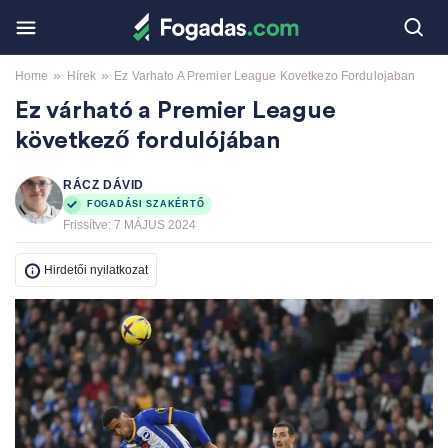
»
»
Home
Hírek
Ez Varhato A Premier League Kovetkezo Fordulojaban
Ez várható a Premier League
következő fordulójában
RÁCZ DÁVID
FOGADÁSI SZAKÉRTŐ
Frissítve:
7 MÁJUS 2024
Hirdetői nyilatkozat