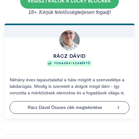
REGISZTRÁLOK A LUCKY BLOCKRA
18+. Kérjük felelősségteljesen fogadj!
RÁCZ DÁVID
FOGADÁSI SZAKÉRTŐ
Néhány éves tapasztalattal a háta mögött a szenvedélye a
labdarúgás. Mindig is szeretett a dolgok mögé látni - így
vonzotta a mérkőzések elemzése és a fogadások világa is.
Rácz Dávid Összes cikk megtekintése