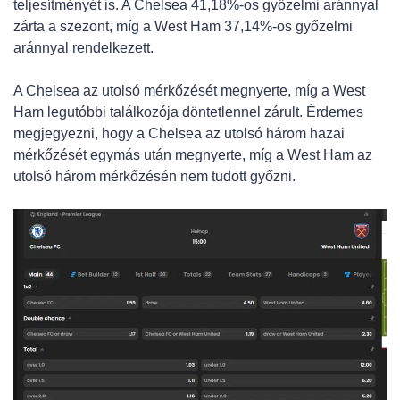
teljesítményét is. A Chelsea 41,18%-os győzelmi aránnyal
zárta a szezont, míg a West Ham 37,14%-os győzelmi
aránnyal rendelkezett.
A Chelsea az utolsó mérkőzését megnyerte, míg a West
Ham legutóbbi találkozója döntetlennel zárult. Érdemes
megjegyezni, hogy a Chelsea az utolsó három hazai
mérkőzését egymás után megnyerte, míg a West Ham az
utolsó három mérkőzésén nem tudott győzni.