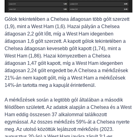
Gólok tekintetében a Chelsea átlagosan több gólt szerzett
(1,9), mint a West Ham (1,6). Hazai pályán a Chelsea
átlagosan 2,2 gólt lőtt, míg a West Ham idegenben
átlagosan 1,6 gólt szerzett. A kapott gólok tekintetében a
Chelsea átlagosan kevesebb gólt kapott (1,74), mint a
West Ham (1,86). Hazai környezetben a Chelsea
átlagosan 1,47 gólt kapott, míg a West Ham idegenben
átlagosan 2,24 gólt engedett be.A Chelsea a mérkőzések
21%-án nem kapott gólt, míg a West Ham a mérkőzések
14%-án tartotta meg a kapuját érintetlenül.
A mérkőzések során a legtöbb gól általában a második
félidőben született. Az adatok alapján a Chelsea és a West
Ham eddig összesen 37 alkalommal találkozott
egymással. Az összes mérkőzés 59%-át a Chelsea nyerte
meg. Az utolsó közöttük lejátszott mérkőzés (2023.
augusztus 20-án) a West Ham javára zárult 3:1-es